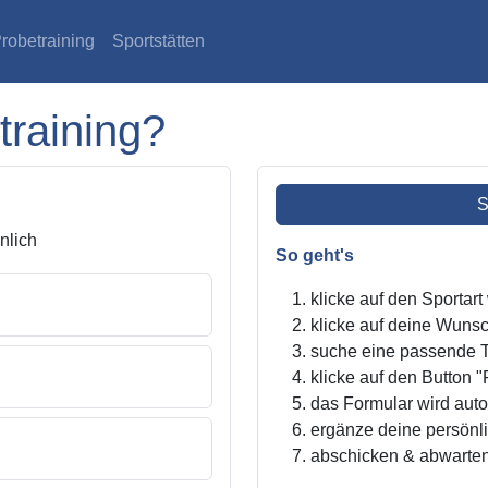
robetraining
Sportstätten
training?
S
lich
So geht's
klicke auf den Sportar
klicke auf deine Wunsc
suche eine passende Tr
klicke auf den Button "
das Formular wird autom
ergänze deine persönl
abschicken & abwarte