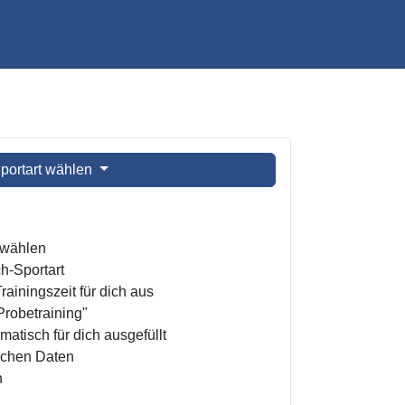
portart wählen
t wählen
h-Sportart
ainingszeit für dich aus
Probetraining"
atisch für dich ausgefüllt
ichen Daten
n