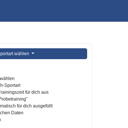
portart wählen
t wählen
h-Sportart
ainingszeit für dich aus
Probetraining"
atisch für dich ausgefüllt
ichen Daten
n