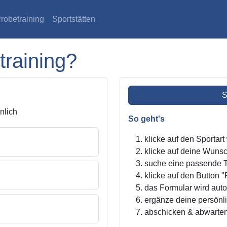
robetraining
Sportstätten
training?
S
lich
So geht's
klicke auf den Sportar
klicke auf deine Wunsc
suche eine passende Tr
klicke auf den Button "
das Formular wird autom
ergänze deine persönl
abschicken & abwarte