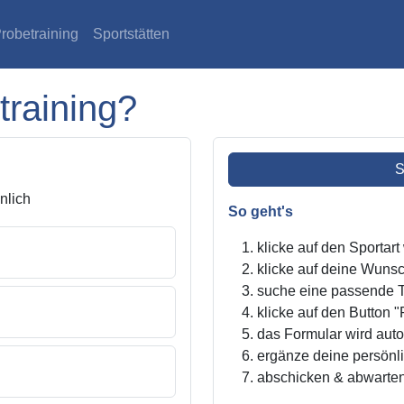
robetraining
Sportstätten
training?
S
lich
So geht's
klicke auf den Sportar
klicke auf deine Wunsc
suche eine passende Tr
klicke auf den Button "
das Formular wird autom
ergänze deine persönl
abschicken & abwarte