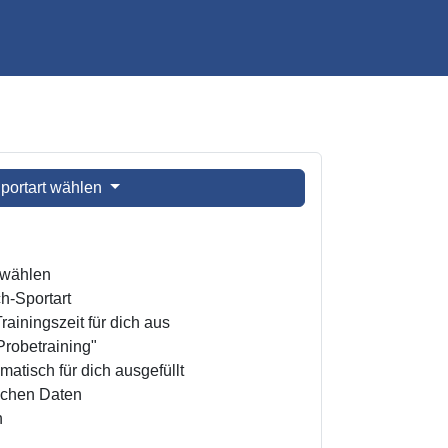
portart wählen
t wählen
h-Sportart
ainingszeit für dich aus
Probetraining"
atisch für dich ausgefüllt
ichen Daten
n