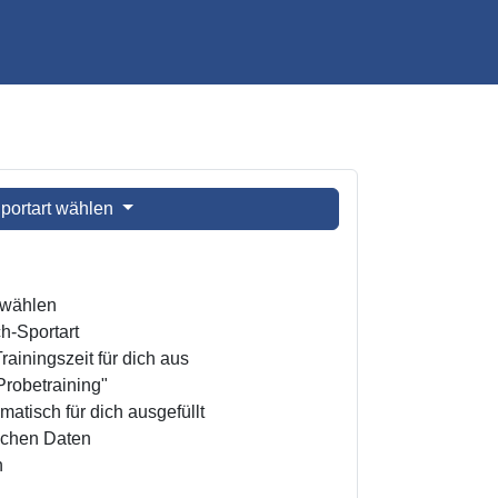
portart wählen
t wählen
h-Sportart
ainingszeit für dich aus
Probetraining"
atisch für dich ausgefüllt
ichen Daten
n