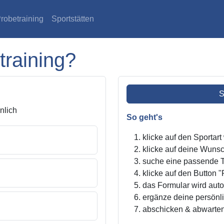
robetraining
Sportstätten
training?
S
lich
So geht's
klicke auf den Sportar
klicke auf deine Wunsc
suche eine passende Tr
klicke auf den Button "
das Formular wird autom
ergänze deine persönl
abschicken & abwarte