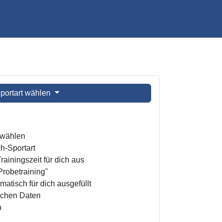
portart wählen
t wählen
h-Sportart
ainingszeit für dich aus
Probetraining"
atisch für dich ausgefüllt
ichen Daten
n