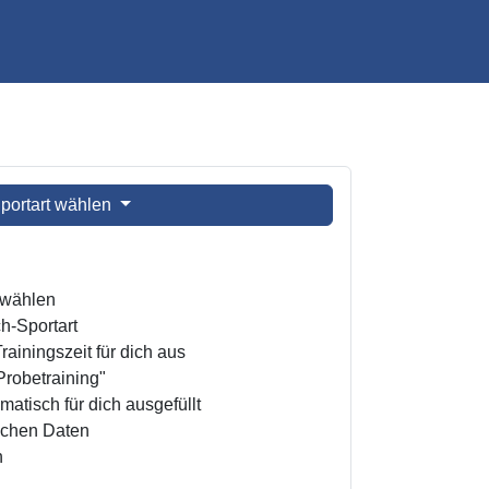
portart wählen
t wählen
h-Sportart
ainingszeit für dich aus
Probetraining"
atisch für dich ausgefüllt
ichen Daten
n