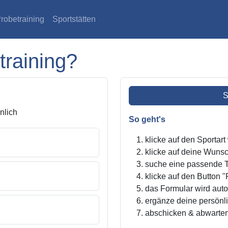
robetraining
Sportstätten
training?
S
lich
So geht's
klicke auf den Sportar
klicke auf deine Wunsc
suche eine passende Tr
klicke auf den Button "
das Formular wird autom
ergänze deine persönl
abschicken & abwarte