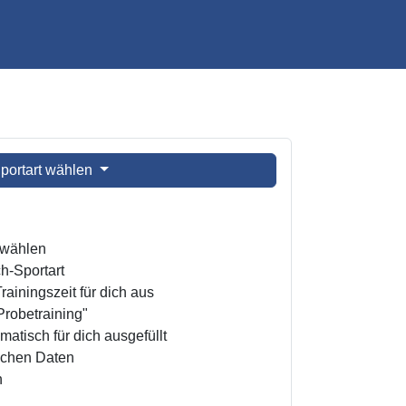
portart wählen
t wählen
h-Sportart
ainingszeit für dich aus
Probetraining"
atisch für dich ausgefüllt
ichen Daten
n