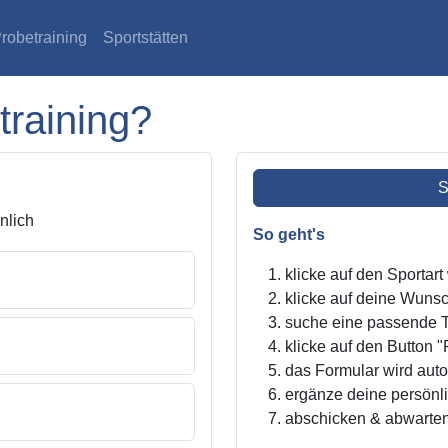
robetraining
Sportstätten
training?
S
lich
So geht's
klicke auf den Sportar
klicke auf deine Wunsc
suche eine passende Tr
klicke auf den Button "
das Formular wird autom
ergänze deine persönl
abschicken & abwarte