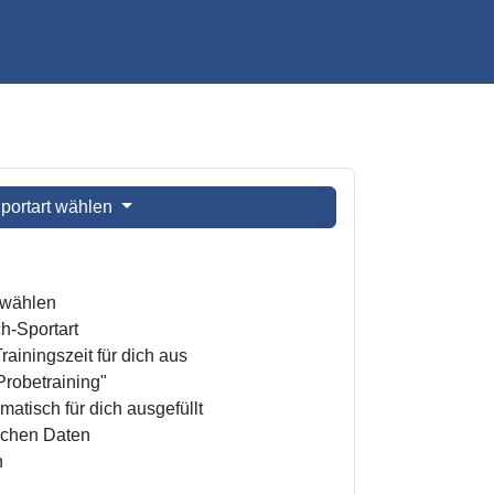
portart wählen
t wählen
h-Sportart
ainingszeit für dich aus
Probetraining"
atisch für dich ausgefüllt
ichen Daten
n