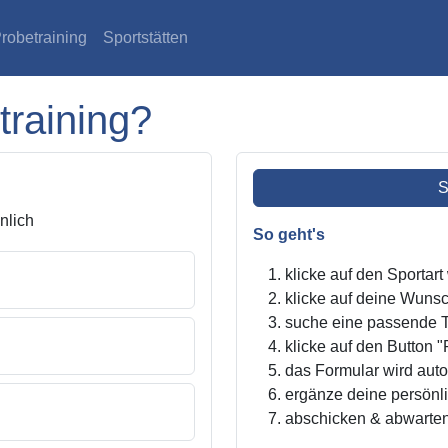
robetraining
Sportstätten
training?
S
lich
So geht's
klicke auf den Sportar
klicke auf deine Wunsc
suche eine passende Tr
klicke auf den Button "
das Formular wird autom
ergänze deine persönl
abschicken & abwarte