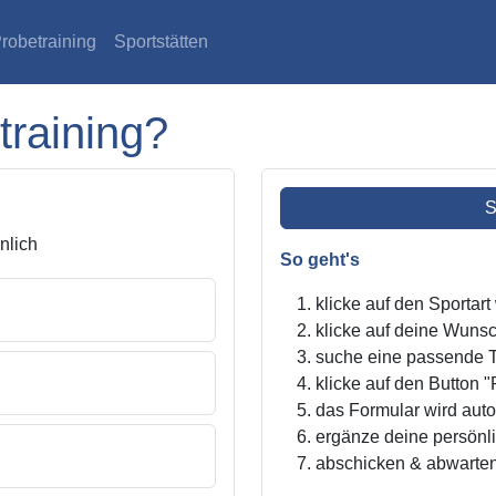
robetraining
Sportstätten
training?
S
lich
So geht's
klicke auf den Sportar
klicke auf deine Wunsc
suche eine passende Tr
klicke auf den Button "
das Formular wird autom
ergänze deine persönl
abschicken & abwarte