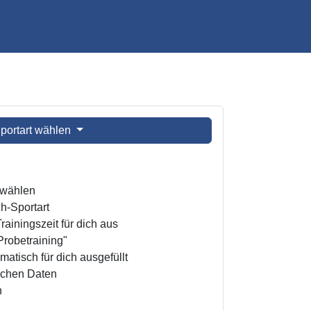
portart wählen
t wählen
h-Sportart
ainingszeit für dich aus
Probetraining"
atisch für dich ausgefüllt
ichen Daten
n