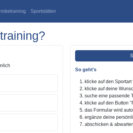
robetraining
Sportstätten
training?
S
lich
So geht's
klicke auf den Sportar
klicke auf deine Wunsc
suche eine passende Tr
klicke auf den Button "
das Formular wird autom
ergänze deine persönl
abschicken & abwarte