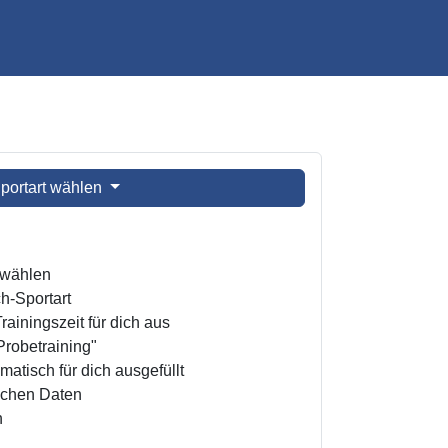
portart wählen
t wählen
h-Sportart
ainingszeit für dich aus
Probetraining"
atisch für dich ausgefüllt
ichen Daten
n