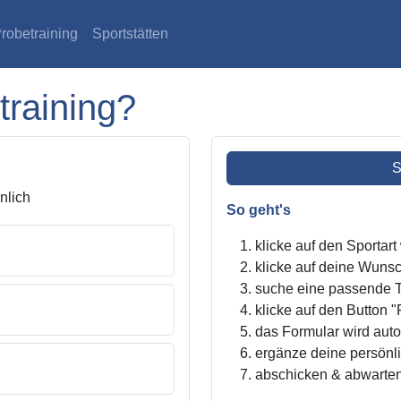
robetraining
Sportstätten
training?
S
lich
So geht's
klicke auf den Sportar
klicke auf deine Wunsc
suche eine passende Tr
klicke auf den Button "
das Formular wird autom
ergänze deine persönl
abschicken & abwarte