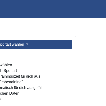
portart wählen
t wählen
h-Sportart
ainingszeit für dich aus
Probetraining"
atisch für dich ausgefüllt
ichen Daten
n