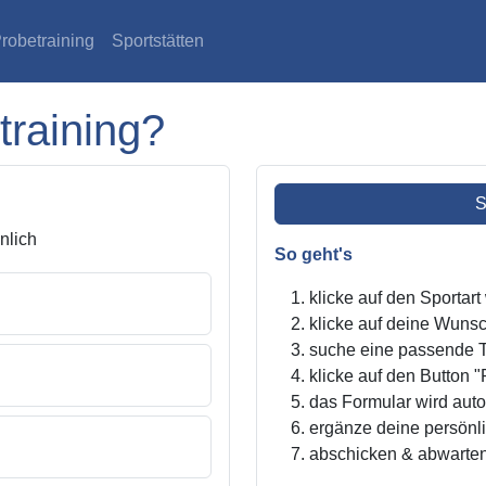
robetraining
Sportstätten
training?
S
lich
So geht's
klicke auf den Sportar
klicke auf deine Wunsc
suche eine passende Tr
klicke auf den Button "
das Formular wird autom
ergänze deine persönl
abschicken & abwarte