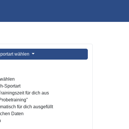
portart wählen
t wählen
h-Sportart
ainingszeit für dich aus
Probetraining"
atisch für dich ausgefüllt
ichen Daten
n