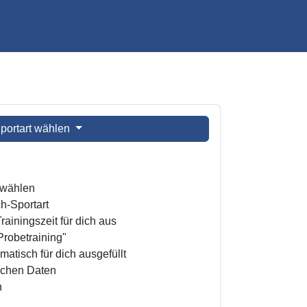
portart wählen
t wählen
h-Sportart
ainingszeit für dich aus
Probetraining"
atisch für dich ausgefüllt
ichen Daten
n