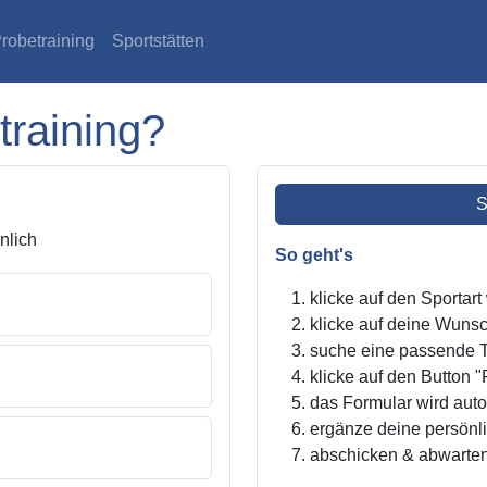
robetraining
Sportstätten
training?
S
lich
So geht's
klicke auf den Sportar
klicke auf deine Wunsc
suche eine passende Tr
klicke auf den Button "
das Formular wird autom
ergänze deine persönl
abschicken & abwarte