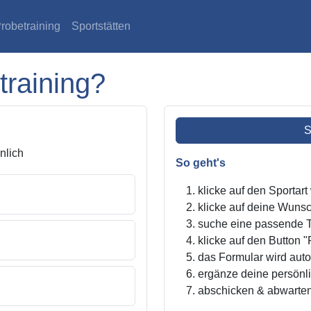
robetraining
Sportstätten
training?
S
lich
So geht's
klicke auf den Sportar
klicke auf deine Wunsc
suche eine passende Tr
klicke auf den Button "
das Formular wird autom
ergänze deine persönl
abschicken & abwarte