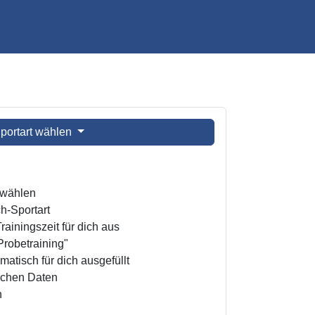
portart wählen
t wählen
h-Sportart
ainingszeit für dich aus
Probetraining"
atisch für dich ausgefüllt
ichen Daten
n