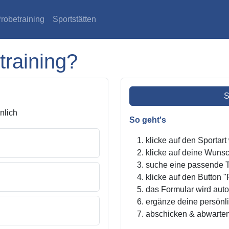
robetraining
Sportstätten
training?
S
lich
So geht's
klicke auf den Sportar
klicke auf deine Wunsc
suche eine passende Tr
klicke auf den Button "
das Formular wird autom
ergänze deine persönl
abschicken & abwarte