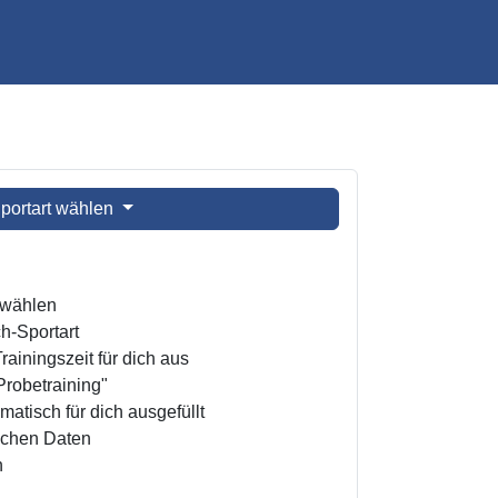
portart wählen
t wählen
h-Sportart
ainingszeit für dich aus
Probetraining"
atisch für dich ausgefüllt
ichen Daten
n