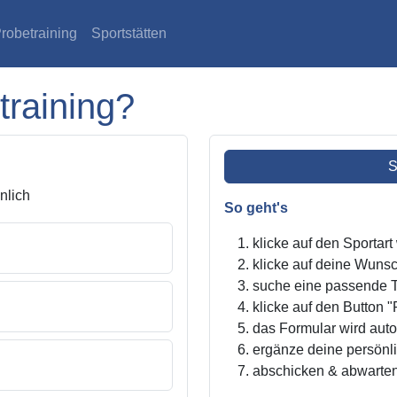
robetraining
Sportstätten
training?
S
lich
So geht's
klicke auf den Sportar
klicke auf deine Wunsc
suche eine passende Tr
klicke auf den Button "
das Formular wird autom
ergänze deine persönl
abschicken & abwarte