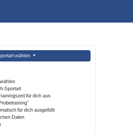
portart wählen
t wählen
h-Sportart
ainingszeit für dich aus
Probetraining"
atisch für dich ausgefüllt
ichen Daten
n