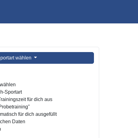
portart wählen
t wählen
h-Sportart
ainingszeit für dich aus
Probetraining"
atisch für dich ausgefüllt
ichen Daten
n