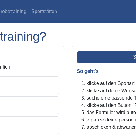
robetraining
Sportstätten
training?
S
lich
So geht's
klicke auf den Sportar
klicke auf deine Wunsc
suche eine passende Tr
klicke auf den Button "
das Formular wird autom
ergänze deine persönl
abschicken & abwarte