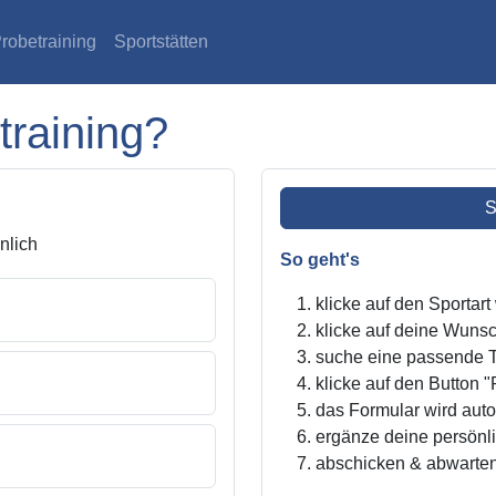
robetraining
Sportstätten
training?
S
lich
So geht's
klicke auf den Sportar
klicke auf deine Wunsc
suche eine passende Tr
klicke auf den Button "
das Formular wird autom
ergänze deine persönl
abschicken & abwarte