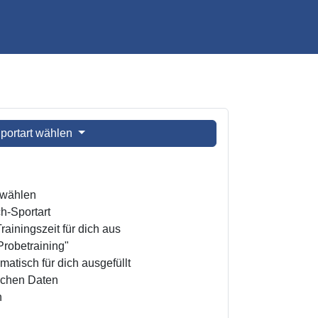
portart wählen
t wählen
h-Sportart
ainingszeit für dich aus
Probetraining"
atisch für dich ausgefüllt
ichen Daten
n