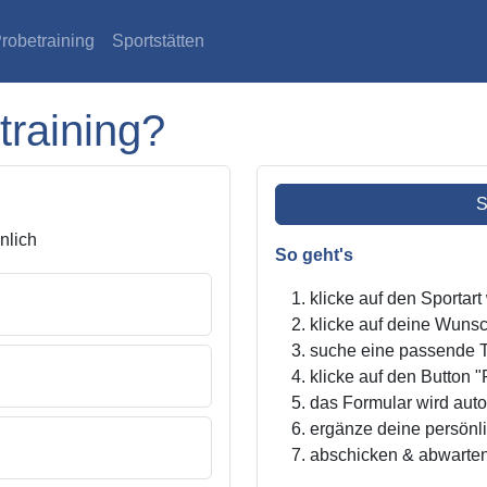
robetraining
Sportstätten
training?
S
lich
So geht's
klicke auf den Sportar
klicke auf deine Wunsc
suche eine passende Tr
klicke auf den Button "
das Formular wird autom
ergänze deine persönl
abschicken & abwarte