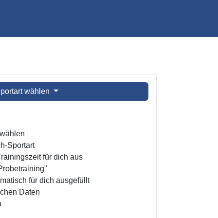
portart wählen
t wählen
h-Sportart
ainingszeit für dich aus
Probetraining"
atisch für dich ausgefüllt
ichen Daten
n