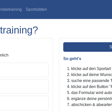
robetraining
Sportstätten
training?
S
lich
So geht's
klicke auf den Sportar
klicke auf deine Wunsc
suche eine passende Tr
klicke auf den Button "
das Formular wird autom
ergänze deine persönl
abschicken & abwarte