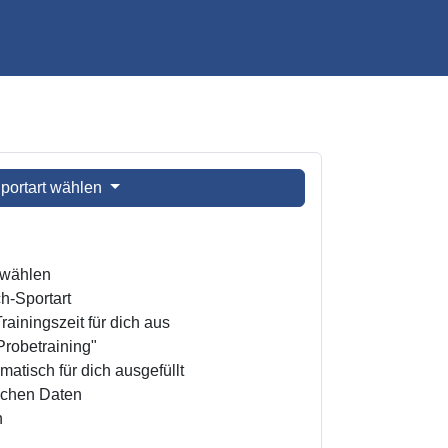
portart wählen
t wählen
h-Sportart
ainingszeit für dich aus
Probetraining"
atisch für dich ausgefüllt
ichen Daten
n