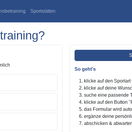
robetraining
Sportstätten
training?
S
lich
So geht's
klicke auf den Sportar
klicke auf deine Wunsc
suche eine passende Tr
klicke auf den Button "
das Formular wird autom
ergänze deine persönl
abschicken & abwarte