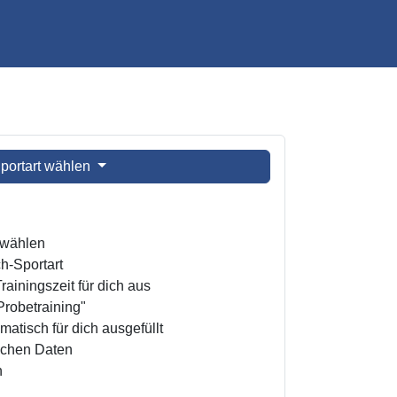
portart wählen
t wählen
h-Sportart
ainingszeit für dich aus
Probetraining"
atisch für dich ausgefüllt
ichen Daten
n