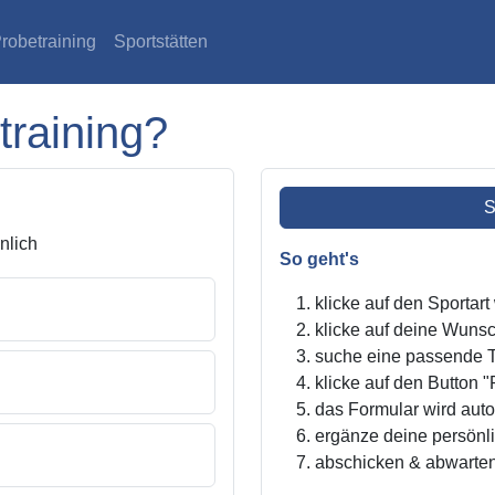
robetraining
Sportstätten
training?
S
lich
So geht's
klicke auf den Sportar
klicke auf deine Wunsc
suche eine passende Tr
klicke auf den Button "
das Formular wird autom
ergänze deine persönl
abschicken & abwarte