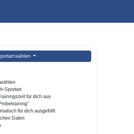
portart wählen
t wählen
h-Sportart
ainingszeit für dich aus
Probetraining"
atisch für dich ausgefüllt
ichen Daten
n