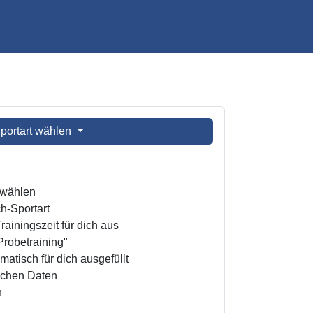
portart wählen
t wählen
h-Sportart
ainingszeit für dich aus
Probetraining"
atisch für dich ausgefüllt
ichen Daten
n