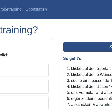
robetraining
Sportstätten
training?
S
lich
So geht's
klicke auf den Sportar
klicke auf deine Wunsc
suche eine passende Tr
klicke auf den Button "
das Formular wird autom
ergänze deine persönl
abschicken & abwarte