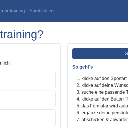
robetraining
Sportstätten
training?
S
lich
So geht's
klicke auf den Sportar
klicke auf deine Wunsc
suche eine passende Tr
klicke auf den Button "
das Formular wird autom
ergänze deine persönl
abschicken & abwarte