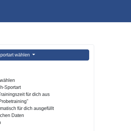
portart wählen
t wählen
h-Sportart
ainingszeit für dich aus
Probetraining"
atisch für dich ausgefüllt
ichen Daten
n