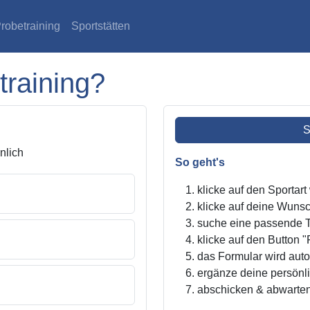
robetraining
Sportstätten
training?
S
lich
So geht's
klicke auf den Sportar
klicke auf deine Wunsc
suche eine passende Tr
klicke auf den Button "
das Formular wird autom
ergänze deine persönl
abschicken & abwarte