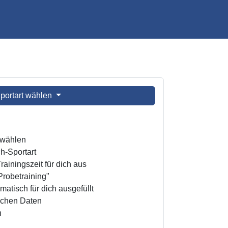
portart wählen
t wählen
h-Sportart
ainingszeit für dich aus
Probetraining"
atisch für dich ausgefüllt
ichen Daten
n