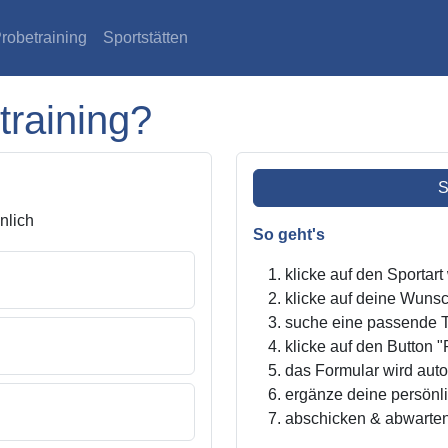
robetraining
Sportstätten
training?
S
lich
So geht's
klicke auf den Sportar
klicke auf deine Wunsc
suche eine passende Tr
klicke auf den Button "
das Formular wird autom
ergänze deine persönl
abschicken & abwarte