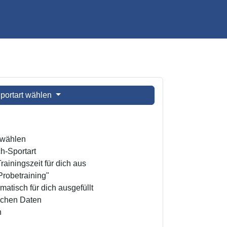
portart wählen
t wählen
h-Sportart
ainingszeit für dich aus
Probetraining"
atisch für dich ausgefüllt
ichen Daten
n