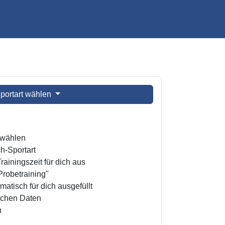
portart wählen
t wählen
h-Sportart
ainingszeit für dich aus
Probetraining"
atisch für dich ausgefüllt
ichen Daten
n