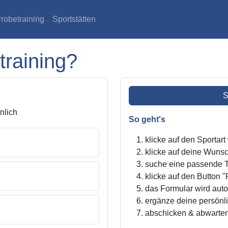
robetraining
Sportstätten
training?
S
lich
So geht's
klicke auf den Sportar
klicke auf deine Wunsc
suche eine passende Tr
klicke auf den Button "
das Formular wird autom
ergänze deine persönl
abschicken & abwarte