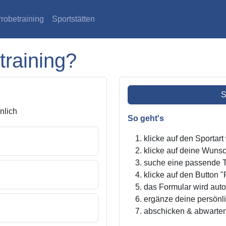
robetraining
Sportstätten
training?
S
lich
So geht's
klicke auf den Sportar
klicke auf deine Wunsc
suche eine passende Tr
klicke auf den Button "
das Formular wird autom
ergänze deine persönl
abschicken & abwarte