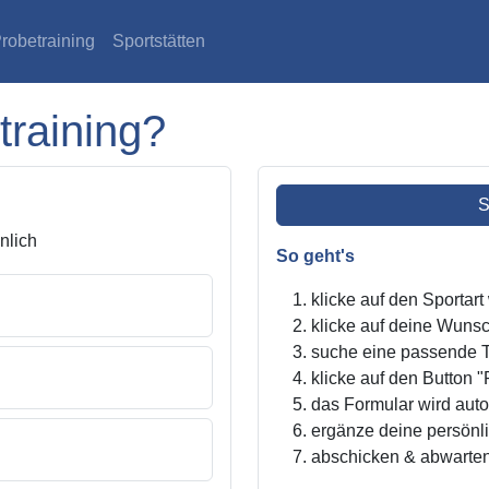
robetraining
Sportstätten
training?
S
lich
So geht's
klicke auf den Sportar
klicke auf deine Wunsc
suche eine passende Tr
klicke auf den Button "
das Formular wird autom
ergänze deine persönl
abschicken & abwarte