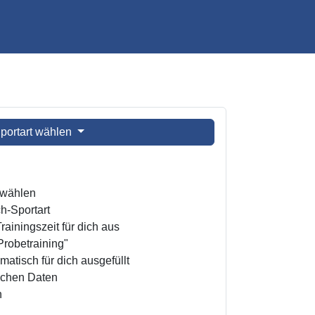
portart wählen
t wählen
h-Sportart
ainingszeit für dich aus
Probetraining"
atisch für dich ausgefüllt
ichen Daten
n