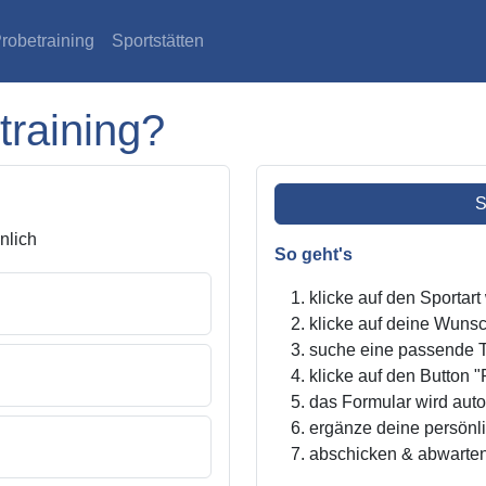
robetraining
Sportstätten
training?
S
lich
So geht's
klicke auf den Sportar
klicke auf deine Wunsc
suche eine passende Tr
klicke auf den Button "
das Formular wird autom
ergänze deine persönl
abschicken & abwarte