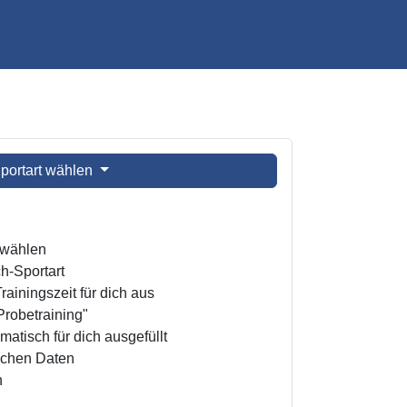
portart wählen
t wählen
h-Sportart
ainingszeit für dich aus
Probetraining"
atisch für dich ausgefüllt
ichen Daten
n