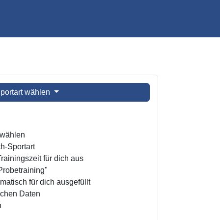
portart wählen
t wählen
h-Sportart
ainingszeit für dich aus
Probetraining"
atisch für dich ausgefüllt
ichen Daten
n