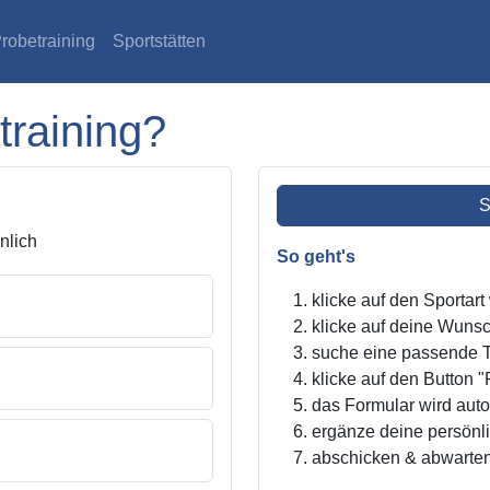
robetraining
Sportstätten
training?
S
lich
So geht's
klicke auf den Sportar
klicke auf deine Wunsc
suche eine passende Tr
klicke auf den Button "
das Formular wird autom
ergänze deine persönl
abschicken & abwarte