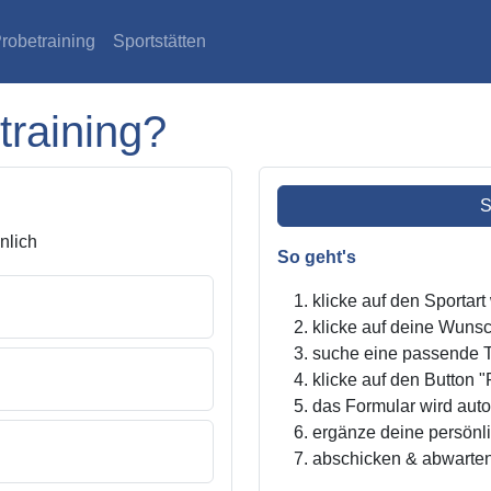
robetraining
Sportstätten
training?
S
lich
So geht's
klicke auf den Sportar
klicke auf deine Wunsc
suche eine passende Tr
klicke auf den Button "
das Formular wird autom
ergänze deine persönl
abschicken & abwarte