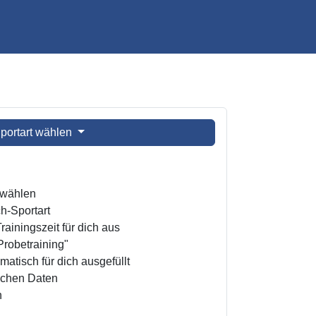
portart wählen
t wählen
h-Sportart
ainingszeit für dich aus
Probetraining"
atisch für dich ausgefüllt
ichen Daten
n